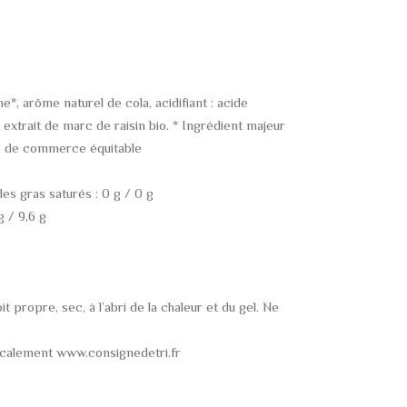
*, arôme naturel de cola, acidifiant : acide
, extrait de marc de raisin bio. * Ingrédient majeur
he de commerce équitable
es gras saturés : 0 g / 0 g
g / 9,6 g
 propre, sec, à l’abri de la chaleur et du gel. Ne
ocalement www.consignedetri.fr