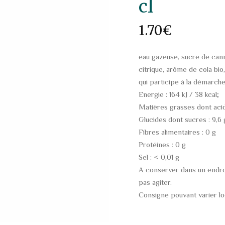
cl
1.70
€
eau gazeuse, sucre de canne
citrique, arôme de cola bio
qui participe à la démarc
Energie : 164 kJ / 38 kcal;
Matières grasses dont acid
Glucides dont sucres : 9,6 
Fibres alimentaires : 0 g
Protéines : 0 g
Sel : < 0,01 g
A conserver dans un endroit
pas agiter.
Consigne pouvant varier l