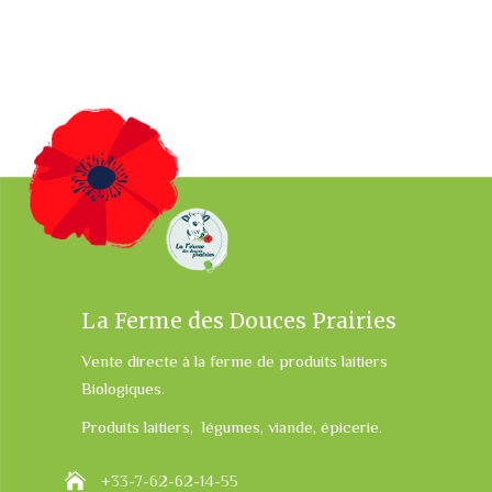
La Ferme des Douces Prairies
Vente directe à la ferme de produits laitiers
Biologiques.
Produits laitiers, légumes, viande, épicerie.
+33-7-62-62-14-55