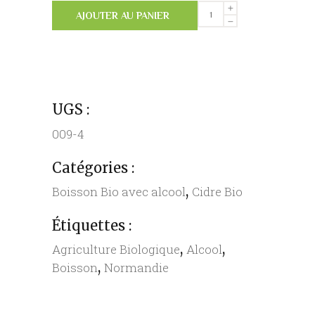
Cidre
AJOUTER AU PANIER
Fermier
Lemasson
Bio
-
75
UGS :
cl
009-4
quantity
Catégories :
,
Boisson Bio avec alcool
Cidre Bio
Étiquettes :
,
,
Agriculture Biologique
Alcool
,
Boisson
Normandie