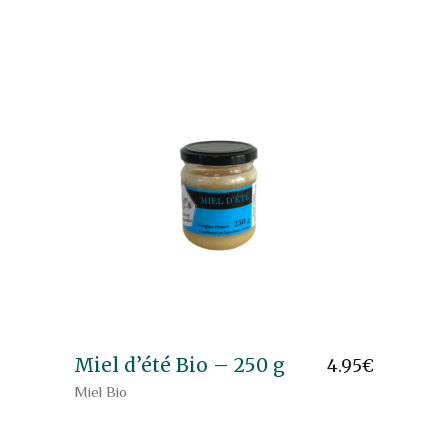
Miel d’été Bio – 250 g
4.95
€
Miel Bio