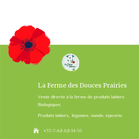
La Ferme des Douces Prairies
Vente directe à la ferme de produits laitiers
Biologiques.
Produits laitiers, légumes, viande, épicerie.
+33-7-62-62-14-55