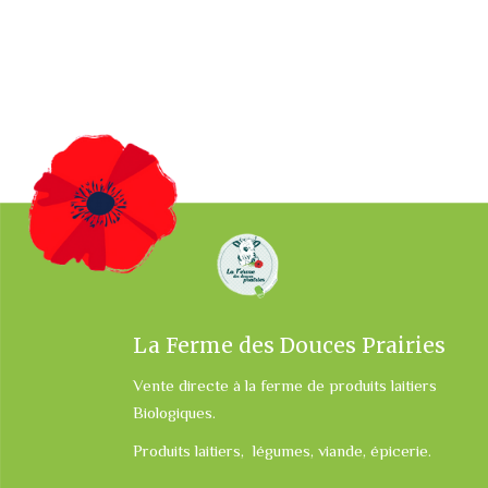
La Ferme des Douces Prairies
Vente directe à la ferme de produits laitiers
Biologiques.
Produits laitiers, légumes, viande, épicerie.