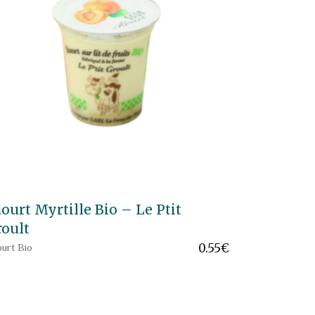
ourt Myrtille Bio – Le Ptit
roult
0.55
€
urt Bio