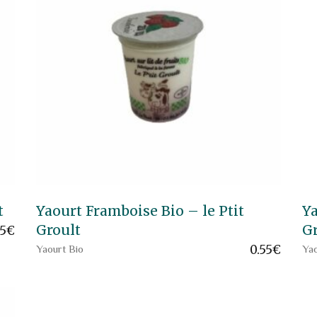
t
Yaourt Framboise Bio – le Ptit
Ya
Groult
G
55
€
0.55
€
Yaourt Bio
Yao