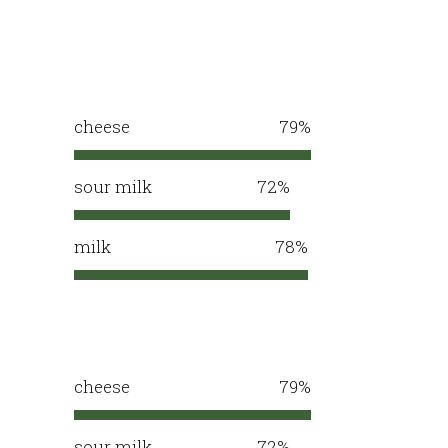
cheese
79
sour milk
72
milk
78
cheese
79
sour milk
72