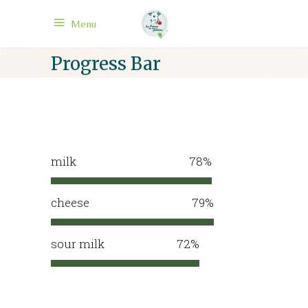
Menu
Progress Bar
milk
78
cheese
79
sour milk
72